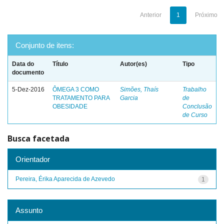
Anterior
1
Próximo
Conjunto de itens:
Data do
Título
Autor(es)
Tipo
documento
5-Dez-2016
ÔMEGA 3 COMO
Simões, Thaís
Trabalho
TRATAMENTO PARA
Garcia
de
OBESIDADE
Conclusão
de Curso
Busca facetada
Orientador
Pereira, Érika Aparecida de Azevedo
1
Assunto