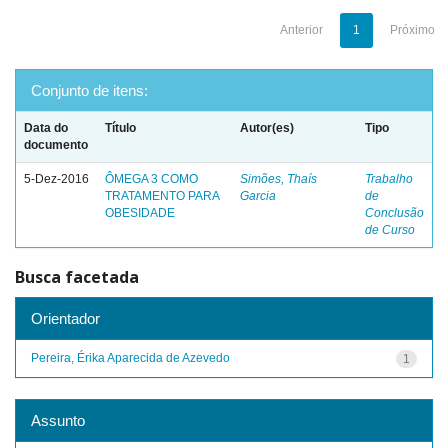
Anterior
1
Próximo
Conjunto de itens:
Data do
Título
Autor(es)
Tipo
documento
5-Dez-2016
ÔMEGA 3 COMO
Simões, Thaís
Trabalho
TRATAMENTO PARA
Garcia
de
OBESIDADE
Conclusão
de Curso
Busca facetada
Orientador
Pereira, Érika Aparecida de Azevedo
1
Assunto