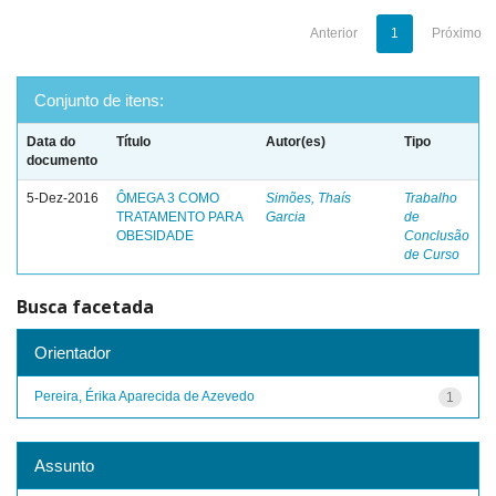
Anterior
1
Próximo
Conjunto de itens:
Data do
Título
Autor(es)
Tipo
documento
5-Dez-2016
ÔMEGA 3 COMO
Simões, Thaís
Trabalho
TRATAMENTO PARA
Garcia
de
OBESIDADE
Conclusão
de Curso
Busca facetada
Orientador
Pereira, Érika Aparecida de Azevedo
1
Assunto