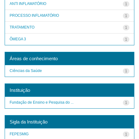
ANTI INFLAMATÓRIO
1
PROCESSO INFLAMATÓRIO
1
TRATAMENTO
1
ÔMEGA 3
1
Áreas de conhecimento
Ciências da Saúde
1
Instituição
Fundação de Ensino e Pesquisa do ...
1
Sigla da Instituição
FEPESMIG
1