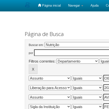
Página inicial
Navegar
Ajuda
C
Skip
navigation
Página de Busca
Buscar em:
por
Filtros correntes: