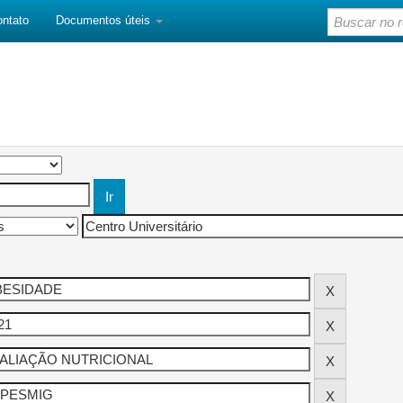
ontato
Documentos úteis