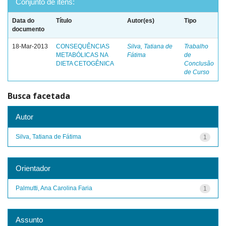
Conjunto de itens:
Data do
Título
Autor(es)
Tipo
documento
18-Mar-2013
CONSEQUÊNCIAS
Silva, Tatiana de
Trabalho
METABÓLICAS NA
Fátima
de
DIETA CETOGÊNICA
Conclusão
de Curso
Busca facetada
Autor
Silva, Tatiana de Fátima
1
Orientador
Palmutti, Ana Carolina Faria
1
Assunto