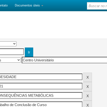
ontato
Documentos úteis