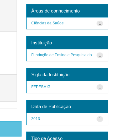
Áreas de conhecimento
Ciências da Saúde
1
Instituição
Fundação de Ensino e Pesquisa do ...
1
Sigla da Instituição
FEPESMIG
1
Data de Publicação
2013
1
Tipo de Acesso