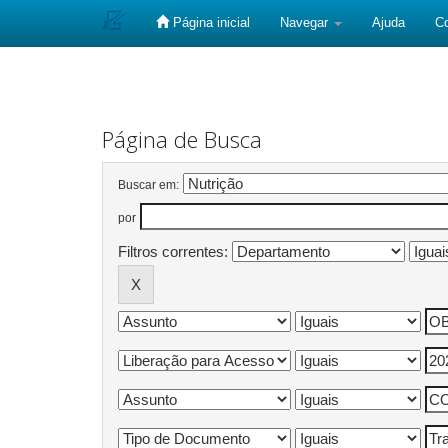
Página inicial
Navegar
Ajuda
C
Skip
navigation
Página de Busca
Buscar em:
por
Filtros correntes: