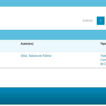
Anterior
1
Autor(es)
Tip
Silva, Tatiana de Fátima
Trab
Con
de 