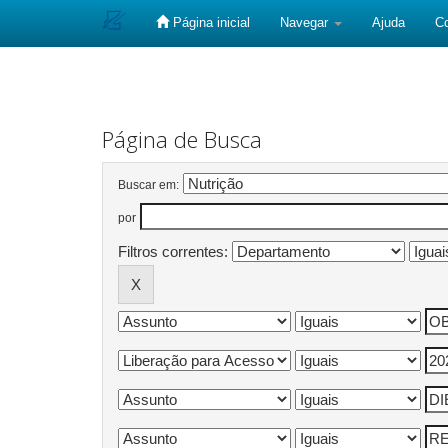
Página inicial
Navegar
Ajuda
C
Skip
navigation
Página de Busca
Buscar em:
por
Filtros correntes: