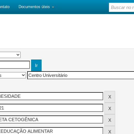
ontato
Documentos úteis