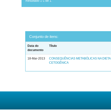
Resultado 1-1 de 1.
Conjunto de itens:
Data do
Título
documento
18-Mar-2013
CONSEQUÊNCIAS METABÓLICAS NA DIETA
CETOGÊNICA