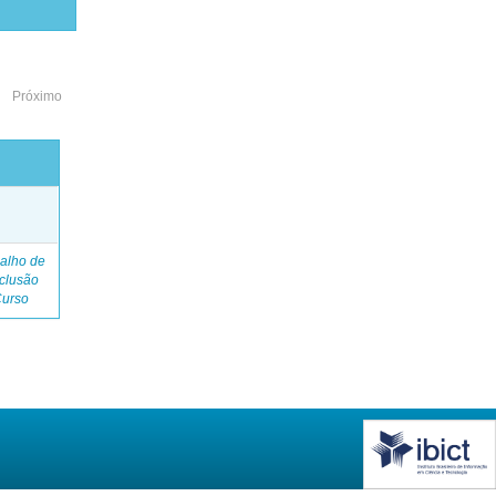
Próximo
o
alho de
clusão
Curso