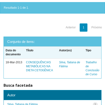
Resultado 1-1 de 1.
Anterior
1
Próximo
Conjunto de itens:
Data do
Título
Autor(es)
Tipo
documento
18-Mar-2013
CONSEQUÊNCIAS
Silva, Tatiana de
Trabalho
METABÓLICAS NA
Fátima
de
DIETA CETOGÊNICA
Conclusão
de Curso
Busca facetada
Autor
Silva, Tatiana de Fátima
1