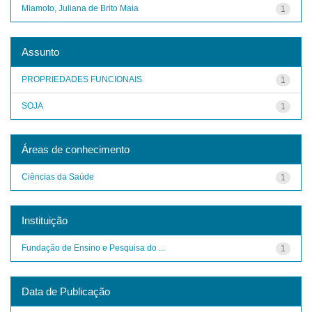
Miamoto, Juliana de Brito Maia
1
Assunto
PROPRIEDADES FUNCIONAIS
1
SOJA
1
Áreas de conhecimento
Ciências da Saúde
1
Instituição
Fundação de Ensino e Pesquisa do ...
1
Data de Publicação