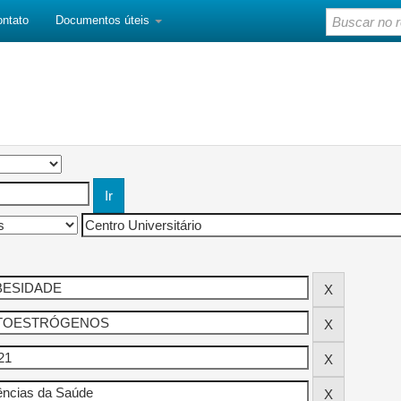
ontato
Documentos úteis