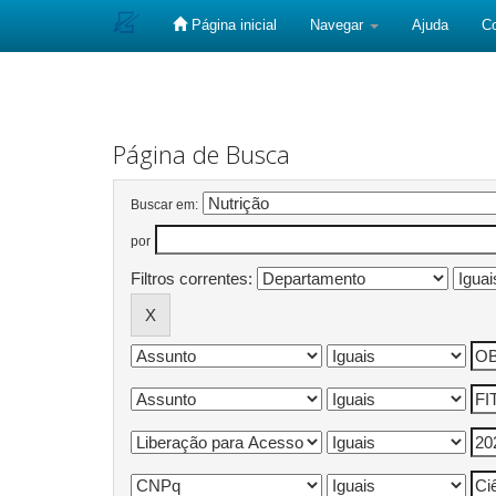
Página inicial
Navegar
Ajuda
C
Skip
navigation
Página de Busca
Buscar em:
por
Filtros correntes: