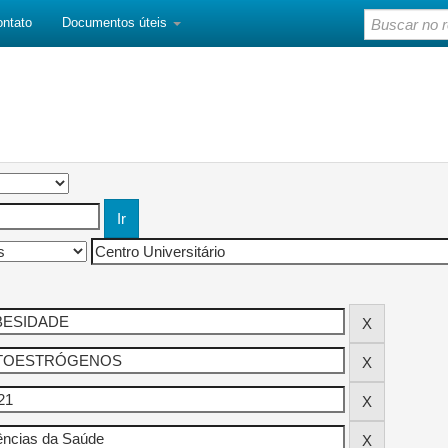
ontato
Documentos úteis