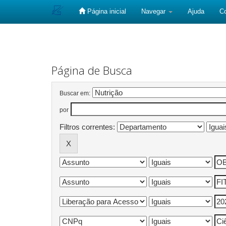
Página inicial
Navegar
Ajuda
C
Skip
navigation
Página de Busca
Buscar em:
por
Filtros correntes: