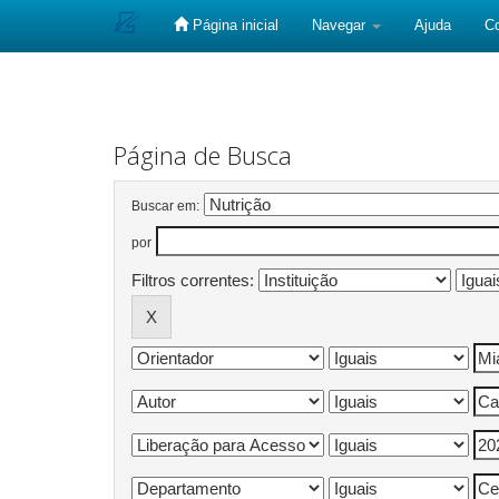
Página inicial
Navegar
Ajuda
C
Skip
navigation
Página de Busca
Buscar em:
por
Filtros correntes: