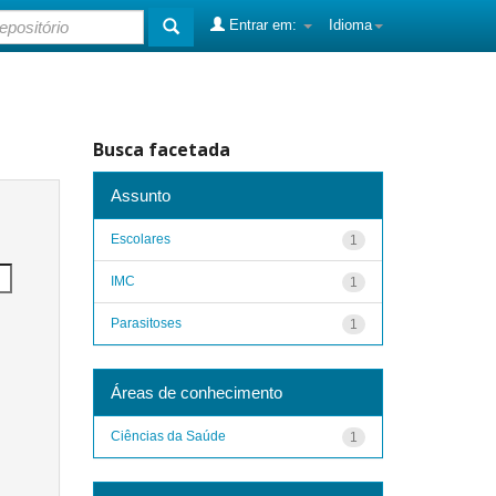
Entrar em:
Idioma
Busca facetada
Assunto
Escolares
1
IMC
1
Parasitoses
1
Áreas de conhecimento
Ciências da Saúde
1