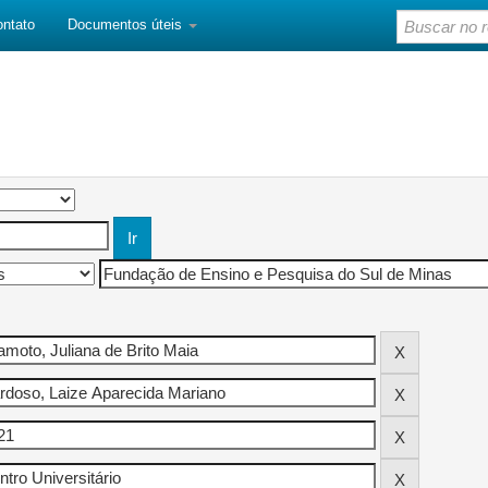
ontato
Documentos úteis