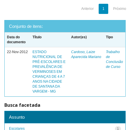
Anterior
1
Próximo
Conjunto de itens:
Data do
Título
Autor(es)
Tipo
documento
22-Nov-2012
ESTADO
Cardoso, Laize
Trabalho
NUTRICIONAL DE
Aparecida Mariano
de
PRÉ-ESCOLARES E
Conclusão
PREVALÊNCIA DE
de Curso
VERMINOSES EM
CRIANÇAS DE 4 A 7
ANOS NA CIDADE
DE SANTANA DA
VARGEM - MG
Busca facetada
Assunto
Escolares
1