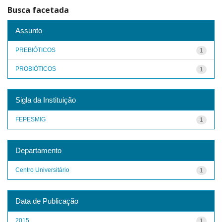
Busca facetada
Assunto
PREBIÓTICOS
1
PROBIÓTICOS
1
Sigla da Instituição
FEPESMIG
1
Departamento
Centro Universitário
1
Data de Publicação
2015
1