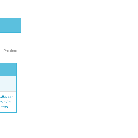
Próximo
o
alho de
clusão
Curso