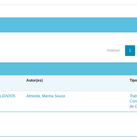
Anterior
1
Autor(es)
Tip
ALIZADOS
Almeida, Marina Souza
Trab
Con
de 