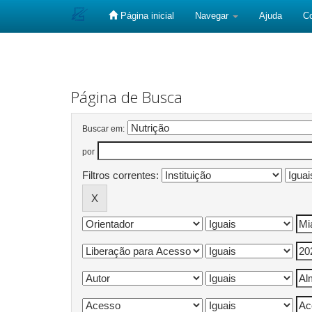
Página inicial
Navegar
Ajuda
C
Skip
navigation
Página de Busca
Buscar em:
por
Filtros correntes: