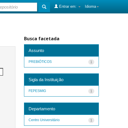
Entrar em:
Idioma
Busca facetada
Assunto
PREBIÓTICOS
1
Sigla da Instituição
FEPESMIG
1
Departamento
Centro Universitário
1