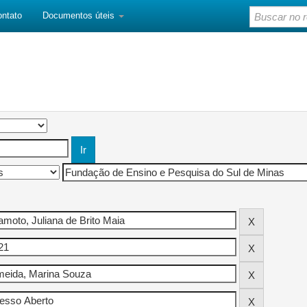
ontato
Documentos úteis