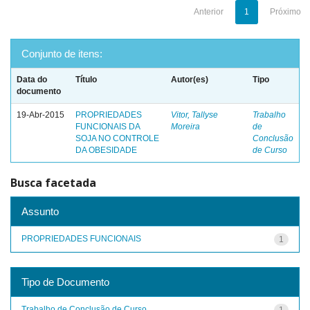
Anterior
1
Próximo
Conjunto de itens:
Data do
Título
Autor(es)
Tipo
documento
19-Abr-2015
PROPRIEDADES
Vitor, Tallyse
Trabalho
FUNCIONAIS DA
Moreira
de
SOJA NO CONTROLE
Conclusão
DA OBESIDADE
de Curso
Busca facetada
Assunto
PROPRIEDADES FUNCIONAIS
1
Tipo de Documento
Trabalho de Conclusão de Curso
1