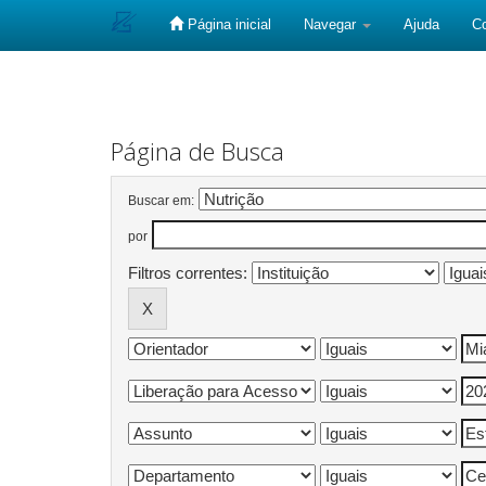
Página inicial
Navegar
Ajuda
C
Skip
navigation
Página de Busca
Buscar em:
por
Filtros correntes: