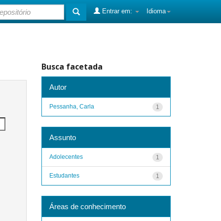
Entrar em:
Idioma
Busca facetada
Autor
Pessanha, Carla
1
Assunto
Adolecentes
1
Estudantes
1
Áreas de conhecimento