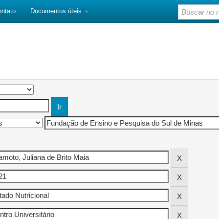
ontato
Documentos úteis