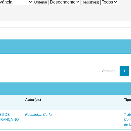
Ordenar
Registro(s)
Anterior
1
Autor(es)
Tip
ES DE
Pessanha, Carla
Trab
ERANÇA NO
Con
de 