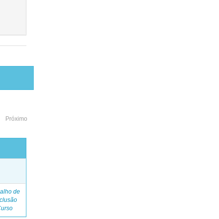
Próximo
o
alho de
clusão
Curso