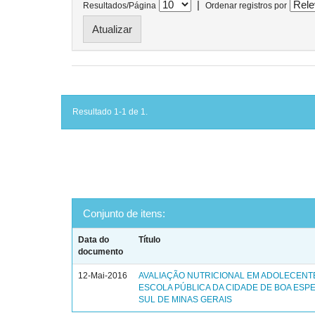
|
Resultados/Página
Ordenar registros por
Resultado 1-1 de 1.
Conjunto de itens:
Data do
Título
documento
12-Mai-2016
AVALIAÇÃO NUTRICIONAL EM ADOLECENT
ESCOLA PÚBLICA DA CIDADE DE BOA ESP
SUL DE MINAS GERAIS