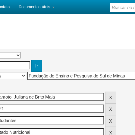
ontato
Documentos úteis