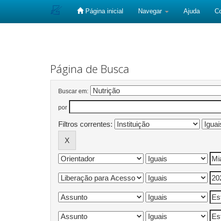
Página inicial
Navegar
Ajuda
C
Skip
navigation
Página de Busca
Buscar em:
por
Filtros correntes: