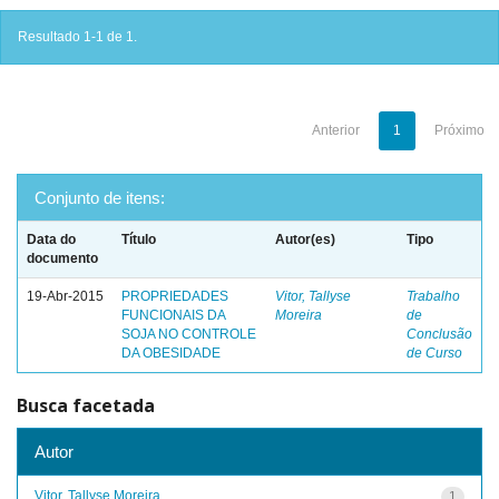
Resultado 1-1 de 1.
Anterior
1
Próximo
Conjunto de itens:
Data do
Título
Autor(es)
Tipo
documento
19-Abr-2015
PROPRIEDADES
Vitor, Tallyse
Trabalho
FUNCIONAIS DA
Moreira
de
SOJA NO CONTROLE
Conclusão
DA OBESIDADE
de Curso
Busca facetada
Autor
Vitor, Tallyse Moreira
1