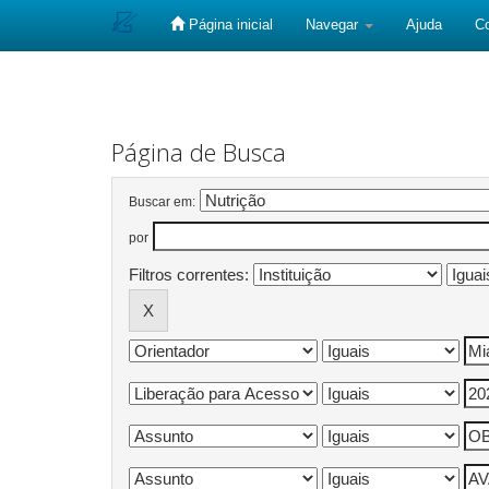
Página inicial
Navegar
Ajuda
C
Skip
navigation
Página de Busca
Buscar em:
por
Filtros correntes: