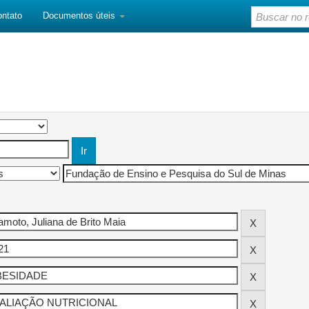
ontato
Documentos úteis