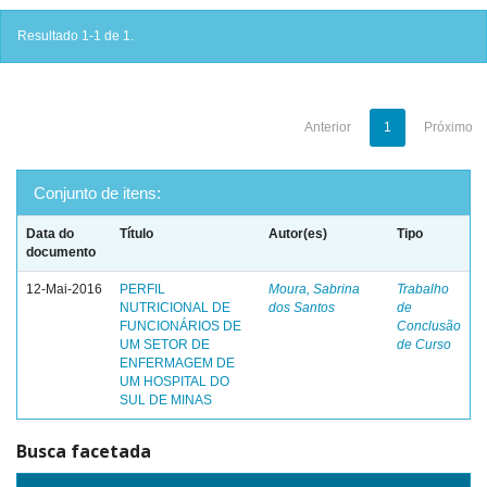
Resultado 1-1 de 1.
Anterior
1
Próximo
Conjunto de itens:
Data do
Título
Autor(es)
Tipo
documento
12-Mai-2016
PERFIL
Moura, Sabrina
Trabalho
NUTRICIONAL DE
dos Santos
de
FUNCIONÁRIOS DE
Conclusão
UM SETOR DE
de Curso
ENFERMAGEM DE
UM HOSPITAL DO
SUL DE MINAS
Busca facetada