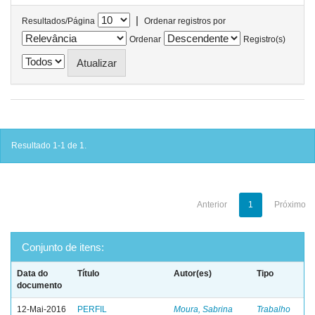
|
Resultados/Página
Ordenar registros por
Ordenar
Registro(s)
Resultado 1-1 de 1.
Anterior
1
Próximo
Conjunto de itens:
Data do
Título
Autor(es)
Tipo
documento
12-Mai-2016
PERFIL
Moura, Sabrina
Trabalho