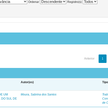
Ordenar
Registro(s)
Anterior
1
Autor(es)
Tip
DE UM
Moura, Sabrina dos Santos
Trab
 DO SUL DE
Con
de 