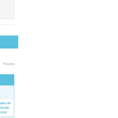
Próximo
o
alho de
clusão
Curso