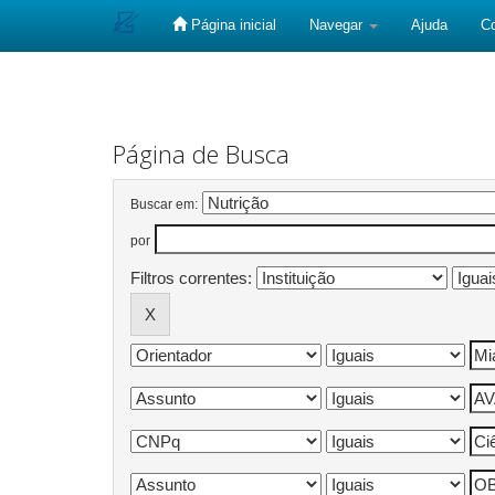
Página inicial
Navegar
Ajuda
C
Skip
navigation
Página de Busca
Buscar em:
por
Filtros correntes: