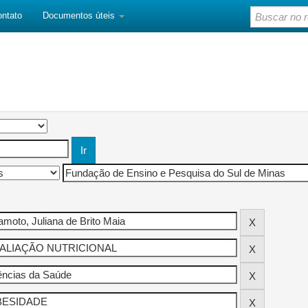
ontato
Documentos úteis