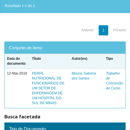
Resultado 1-1 de 1.
Anterior
1
Próximo
Conjunto de itens:
Data do
Título
Autor(es)
Tipo
documento
12-Mai-2016
PERFIL
Moura, Sabrina
Trabalho
NUTRICIONAL DE
dos Santos
de
FUNCIONÁRIOS DE
Conclusão
UM SETOR DE
de Curso
ENFERMAGEM DE
UM HOSPITAL DO
SUL DE MINAS
Busca facetada
Tipo de Documento