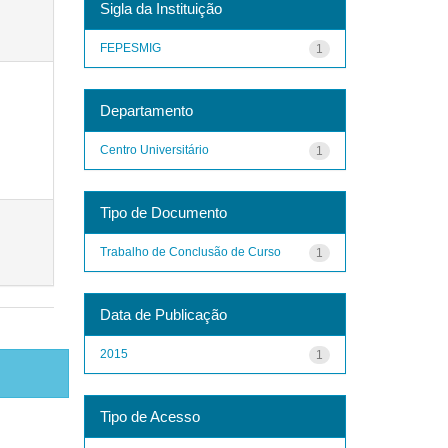
Sigla da Instituição
FEPESMIG
1
Departamento
Centro Universitário
1
Tipo de Documento
Trabalho de Conclusão de Curso
1
Data de Publicação
2015
1
Tipo de Acesso