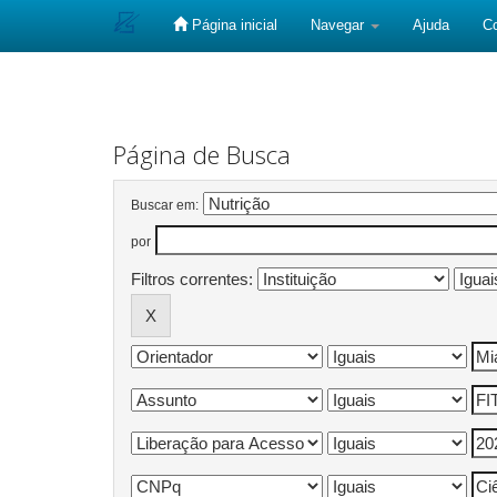
Página inicial
Navegar
Ajuda
C
Skip
navigation
Página de Busca
Buscar em:
por
Filtros correntes: