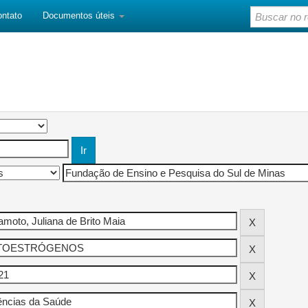
ontato
Documentos úteis