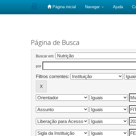
Página inicial
Navegar
Ajuda
C
Skip
navigation
Página de Busca
Buscar em:
por
Filtros correntes: