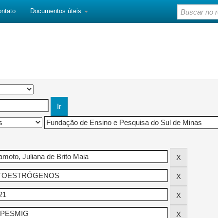
ontato
Documentos úteis