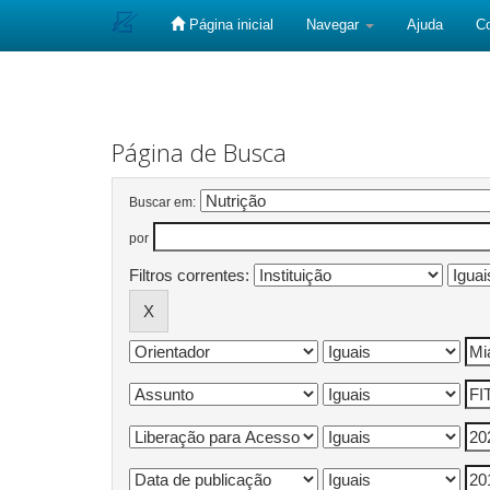
Página inicial
Navegar
Ajuda
C
Skip
navigation
Página de Busca
Buscar em:
por
Filtros correntes: