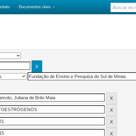
ontato
Documentos úteis