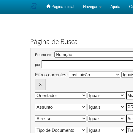
Página inicial
Navegar
Ajuda
C
Skip
navigation
Página de Busca
Buscar em:
por
Filtros correntes: