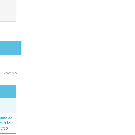
Próximo
o
alho de
clusão
Curso