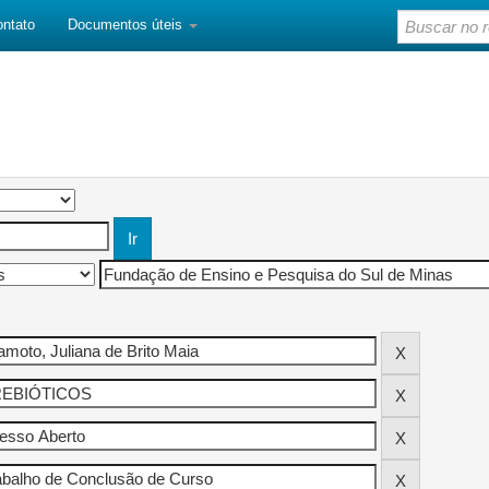
ontato
Documentos úteis