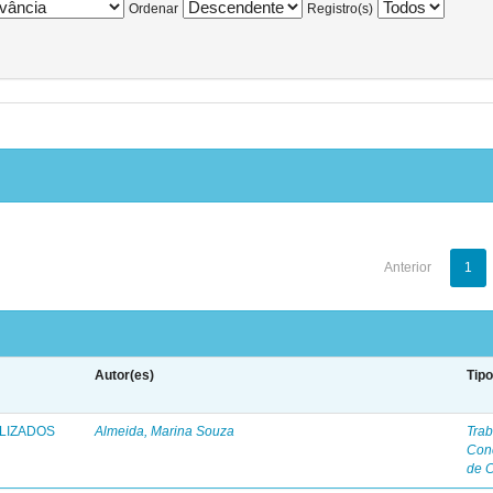
Ordenar
Registro(s)
Anterior
1
Autor(es)
Tip
ALIZADOS
Almeida, Marina Souza
Trab
Con
de 