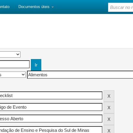
ontato
Documentos úteis