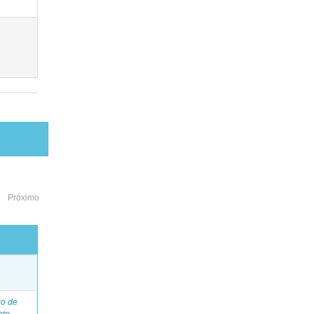
Próximo
o
go de