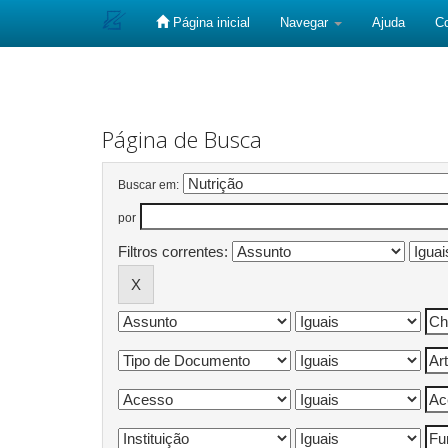
Página inicial
Navegar
Ajuda
C
Skip
navigation
Página de Busca
Buscar em:
por
Filtros correntes: