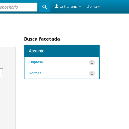
Entrar em:
Idioma
Busca facetada
Assunto
Empresa
1
Normas
1