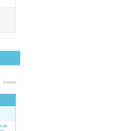
Próximo
o
go de