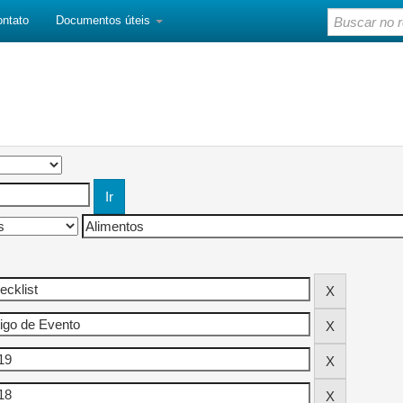
ontato
Documentos úteis