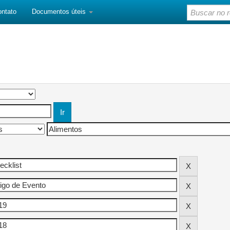
ontato
Documentos úteis