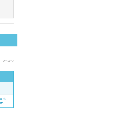
Próximo
o
go de
nto