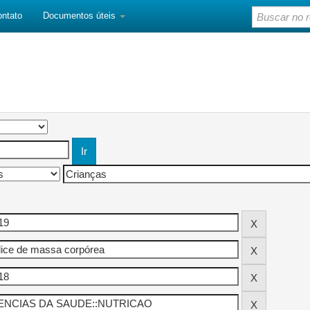
ontato
Documentos úteis