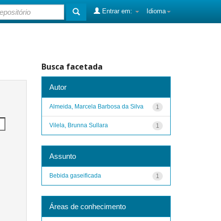
Entrar em:
Idioma
Busca facetada
Autor
Almeida, Marcela Barbosa da Silva
1
Vilela, Brunna Sullara
1
Assunto
Bebida gaseificada
1
Áreas de conhecimento