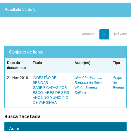
Resultado 1-1 de 1.
Anterior
1
Próximo
Conjunto de itens:
Data do
Título
Autor(es)
Tipo
documento
21-Nov-2018
INGESTÃO DE
Almeida, Marcela
Artigo
BEBIDAS
Barbosa da Silva
;
de
GASEIFICADAS POR
Vilela, Brunna
Evento
ESCOLARES DE SEIS
Sullara
ANOS NO MUNICÍPIO
DE VARGINHA
Busca facetada
Autor