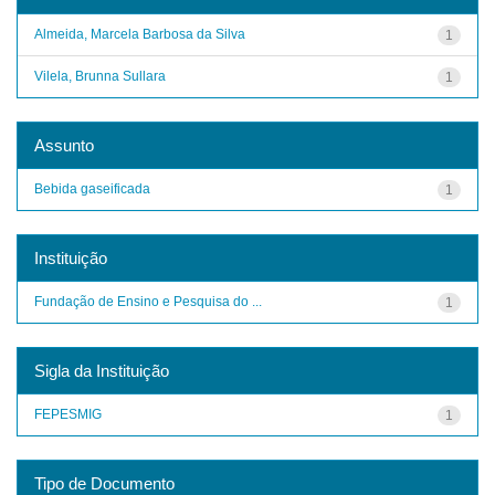
Almeida, Marcela Barbosa da Silva
1
Vilela, Brunna Sullara
1
Assunto
Bebida gaseificada
1
Instituição
Fundação de Ensino e Pesquisa do ...
1
Sigla da Instituição
FEPESMIG
1
Tipo de Documento