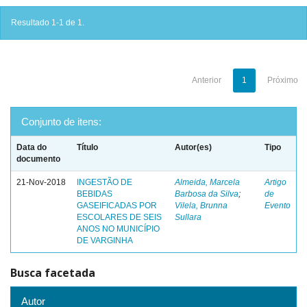
Resultado 1-1 de 1.
Anterior
1
Próximo
Conjunto de itens:
Data do
Título
Autor(es)
Tipo
documento
21-Nov-2018
INGESTÃO DE
Almeida, Marcela
Artigo
BEBIDAS
Barbosa da Silva
;
de
GASEIFICADAS POR
Vilela, Brunna
Evento
ESCOLARES DE SEIS
Sullara
ANOS NO MUNICÍPIO
DE VARGINHA
Busca facetada
Autor