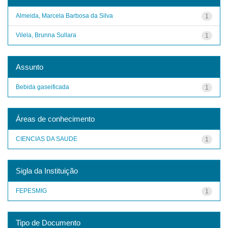
Almeida, Marcela Barbosa da Silva
1
Vilela, Brunna Sullara
1
Assunto
Bebida gaseificada
1
Áreas de conhecimento
CIENCIAS DA SAUDE
1
Sigla da Instituição
FEPESMIG
1
Tipo de Documento