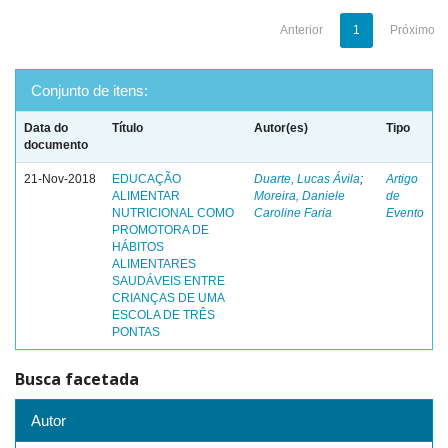
Anterior
1
Próximo
Conjunto de itens:
Data do
Título
Autor(es)
Tipo
documento
21-Nov-2018
EDUCAÇÃO
Duarte, Lucas Ávila
;
Artigo
ALIMENTAR
Moreira, Daniele
de
NUTRICIONAL COMO
Caroline Faria
Evento
PROMOTORA DE
HÁBITOS
ALIMENTARES
SAUDÁVEIS ENTRE
CRIANÇAS DE UMA
ESCOLA DE TRÊS
PONTAS
Busca facetada
Autor