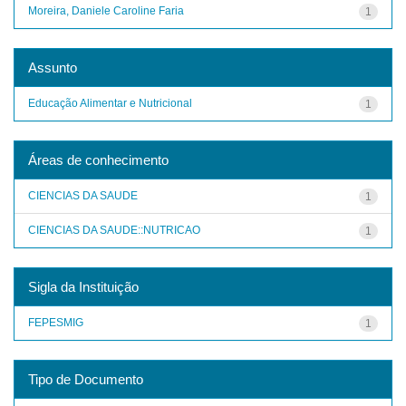
Moreira, Daniele Caroline Faria
1
Assunto
Educação Alimentar e Nutricional
1
Áreas de conhecimento
CIENCIAS DA SAUDE
1
CIENCIAS DA SAUDE::NUTRICAO
1
Sigla da Instituição
FEPESMIG
1
Tipo de Documento