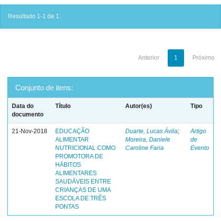
Resultado 1-1 de 1.
Anterior
1
Próximo
Conjunto de itens:
Data do
Título
Autor(es)
Tipo
documento
21-Nov-2018
EDUCAÇÃO
Duarte, Lucas Ávila
;
Artigo
ALIMENTAR
Moreira, Daniele
de
NUTRICIONAL COMO
Caroline Faria
Evento
PROMOTORA DE
HÁBITOS
ALIMENTARES
SAUDÁVEIS ENTRE
CRIANÇAS DE UMA
ESCOLA DE TRÊS
PONTAS