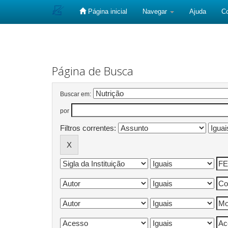
Página inicial
Navegar
Ajuda
C
Skip
navigation
Página de Busca
Buscar em:
por
Filtros correntes: