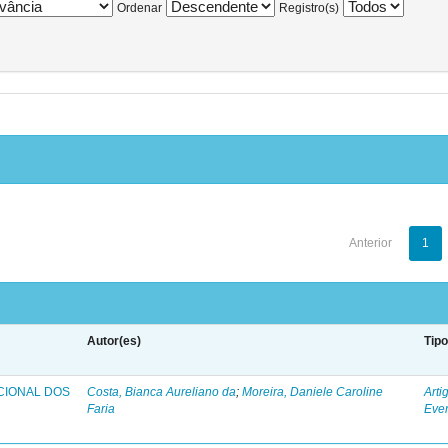
Ordenar
Registro(s)
Anterior
1
Autor(es)
Tip
CIONAL DOS
Costa, Bianca Aureliano da
;
Moreira, Daniele Caroline
Arti
Faria
Eve