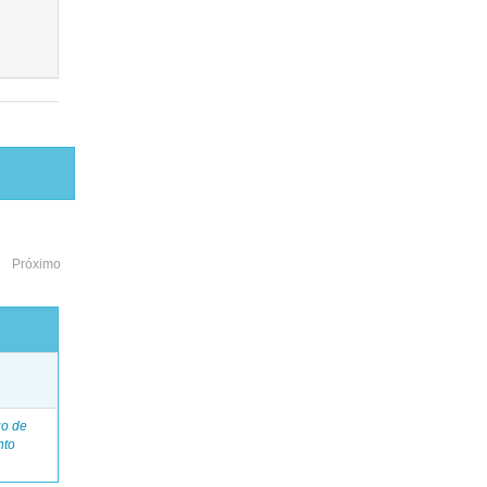
Próximo
o
go de
nto