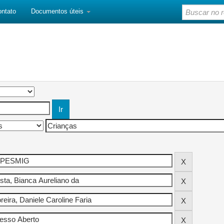
ontato
Documentos úteis