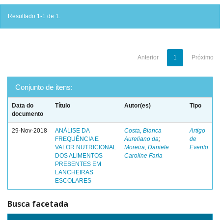
Resultado 1-1 de 1.
Anterior
1
Próximo
Conjunto de itens:
Data do
Título
Autor(es)
Tipo
documento
29-Nov-2018
ANÁLISE DA
Costa, Bianca
Artigo
FREQUÊNCIA E
Aureliano da
;
de
VALOR NUTRICIONAL
Moreira, Daniele
Evento
DOS ALIMENTOS
Caroline Faria
PRESENTES EM
LANCHEIRAS
ESCOLARES
Busca facetada