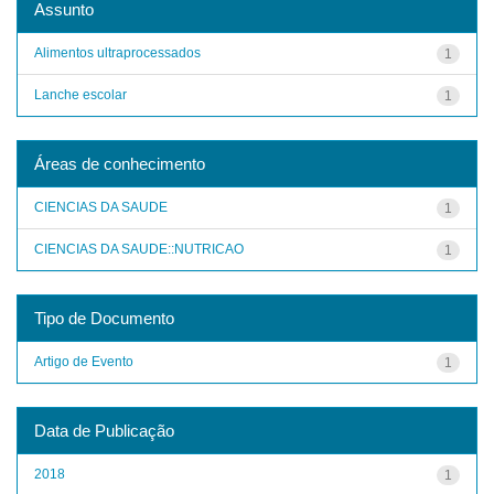
Assunto
Alimentos ultraprocessados
1
Lanche escolar
1
Áreas de conhecimento
CIENCIAS DA SAUDE
1
CIENCIAS DA SAUDE::NUTRICAO
1
Tipo de Documento
Artigo de Evento
1
Data de Publicação
2018
1