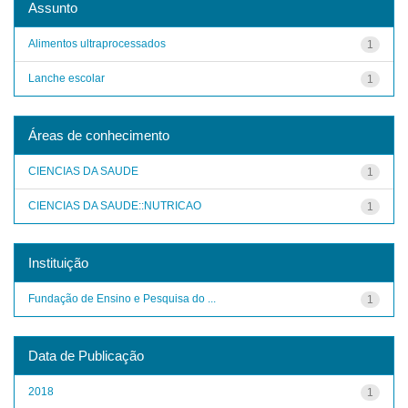
Assunto
Alimentos ultraprocessados
1
Lanche escolar
1
Áreas de conhecimento
CIENCIAS DA SAUDE
1
CIENCIAS DA SAUDE::NUTRICAO
1
Instituição
Fundação de Ensino e Pesquisa do ...
1
Data de Publicação
2018
1