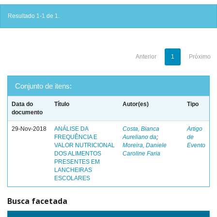
Resultado 1-1 de 1.
Anterior
1
Próximo
Conjunto de itens:
Data do
Título
Autor(es)
Tipo
documento
29-Nov-2018
ANÁLISE DA
Costa, Bianca
Artigo
FREQUÊNCIA E
Aureliano da
;
de
VALOR NUTRICIONAL
Moreira, Daniele
Evento
DOS ALIMENTOS
Caroline Faria
PRESENTES EM
LANCHEIRAS
ESCOLARES
Busca facetada