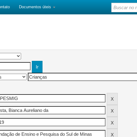
ontato
Documentos úteis