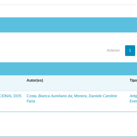
Anterior
1
Autor(es)
Tip
CIONAL DOS
Costa, Bianca Aureliano da
;
Moreira, Daniele Caroline
Arti
Faria
Eve