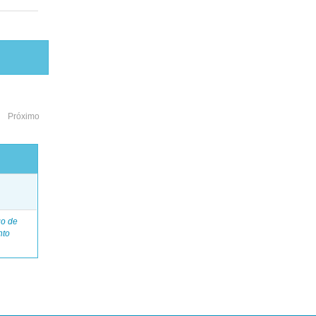
Próximo
o
go de
nto