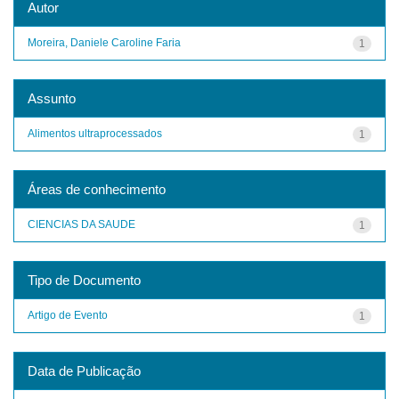
Autor
Moreira, Daniele Caroline Faria
1
Assunto
Alimentos ultraprocessados
1
Áreas de conhecimento
CIENCIAS DA SAUDE
1
Tipo de Documento
Artigo de Evento
1
Data de Publicação