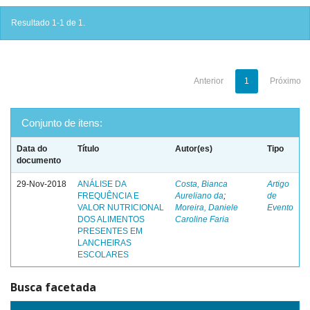
Resultado 1-1 de 1.
Anterior
1
Próximo
Conjunto de itens:
Data do
Título
Autor(es)
Tipo
documento
29-Nov-2018
ANÁLISE DA
Costa, Bianca
Artigo
FREQUÊNCIA E
Aureliano da
;
de
VALOR NUTRICIONAL
Moreira, Daniele
Evento
DOS ALIMENTOS
Caroline Faria
PRESENTES EM
LANCHEIRAS
ESCOLARES
Busca facetada