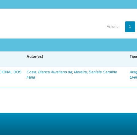
Anterior
1
Autor(es)
Tip
CIONAL DOS
Costa, Bianca Aureliano da
;
Moreira, Daniele Caroline
Arti
Faria
Eve