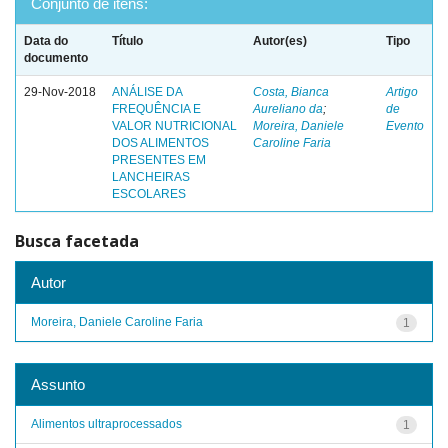
Conjunto de itens:
Data do
Título
Autor(es)
Tipo
documento
29-Nov-2018
ANÁLISE DA
Costa, Bianca
Artigo
FREQUÊNCIA E
Aureliano da
;
de
VALOR NUTRICIONAL
Moreira, Daniele
Evento
DOS ALIMENTOS
Caroline Faria
PRESENTES EM
LANCHEIRAS
ESCOLARES
Busca facetada
Autor
Moreira, Daniele Caroline Faria
1
Assunto
Alimentos ultraprocessados
1