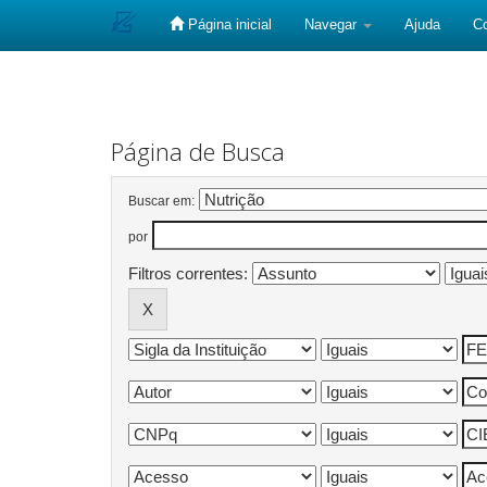
Página inicial
Navegar
Ajuda
C
Skip
navigation
Página de Busca
Buscar em:
por
Filtros correntes: