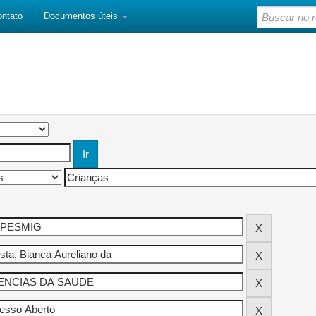
ontato
Documentos úteis