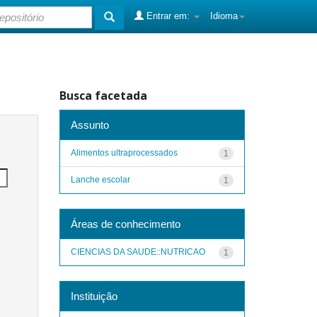
Entrar em:
Idioma
Busca facetada
Assunto
Alimentos ultraprocessados
1
Lanche escolar
1
Áreas de conhecimento
CIENCIAS DA SAUDE::NUTRICAO
1
Instituição