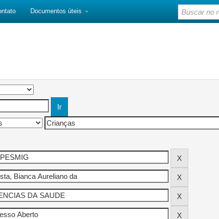
ontato
Documentos úteis