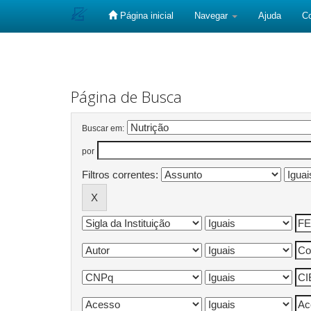
Página inicial
Navegar
Ajuda
C
Skip
navigation
Página de Busca
Buscar em:
por
Filtros correntes: