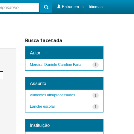
Entrar em:
Idioma
Busca facetada
Autor
Moreira, Daniele Caroline Faria
1
Assunto
Alimentos ultraprocessados
1
Lanche escolar
1
Instituição