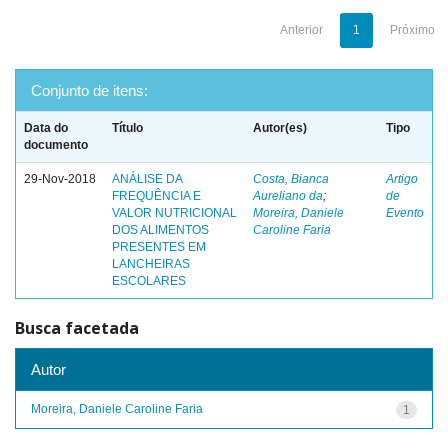
Anterior
1
Próximo
Conjunto de itens:
Data do
Título
Autor(es)
Tipo
documento
29-Nov-2018
ANÁLISE DA
Costa, Bianca
Artigo
FREQUÊNCIA E
Aureliano da
;
de
VALOR NUTRICIONAL
Moreira, Daniele
Evento
DOS ALIMENTOS
Caroline Faria
PRESENTES EM
LANCHEIRAS
ESCOLARES
Busca facetada
Autor
Moreira, Daniele Caroline Faria
1