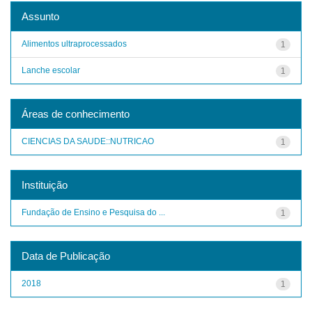
Assunto
Alimentos ultraprocessados
1
Lanche escolar
1
Áreas de conhecimento
CIENCIAS DA SAUDE::NUTRICAO
1
Instituição
Fundação de Ensino e Pesquisa do ...
1
Data de Publicação
2018
1