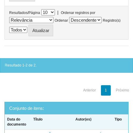
|
Resultados/Página
Ordenar registros por
Ordenar
Registro(s)
Resultado 1-2 de 2.
Anterior
1
Próximo
Conjunto de itens:
Data do
Título
Autor(es)
Tipo
documento