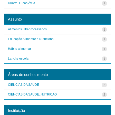
Duarte, Lucas Ávila
1
Assunto
Alimentos ultraprocessados
1
Educação Alimentar e Nutricional
1
Hábito alimentar
1
Lanche escolar
1
Áreas de conhecimento
CIENCIAS DA SAUDE
2
CIENCIAS DA SAUDE::NUTRICAO
2
Instituição