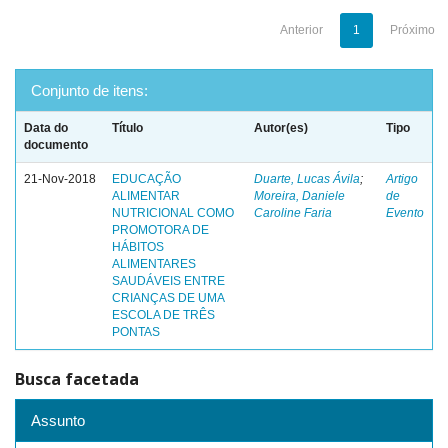
Anterior
1
Próximo
Conjunto de itens:
Data do
Título
Autor(es)
Tipo
documento
21-Nov-2018
EDUCAÇÃO
Duarte, Lucas Ávila
;
Artigo
ALIMENTAR
Moreira, Daniele
de
NUTRICIONAL COMO
Caroline Faria
Evento
PROMOTORA DE
HÁBITOS
ALIMENTARES
SAUDÁVEIS ENTRE
CRIANÇAS DE UMA
ESCOLA DE TRÊS
PONTAS
Busca facetada
Assunto