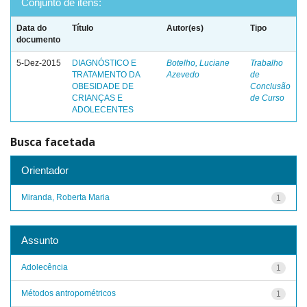
Conjunto de itens:
Data do
Título
Autor(es)
Tipo
documento
5-Dez-2015
DIAGNÓSTICO E
Botelho, Luciane
Trabalho
TRATAMENTO DA
Azevedo
de
OBESIDADE DE
Conclusão
CRIANÇAS E
de Curso
ADOLECENTES
Busca facetada
Orientador
Miranda, Roberta Maria
1
Assunto
Adolecência
1
Métodos antropométricos
1