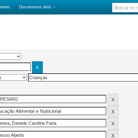
ontato
Documentos úteis