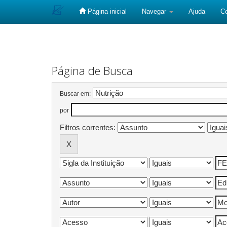
Página inicial
Navegar
Ajuda
C
Skip
navigation
Página de Busca
Buscar em:
por
Filtros correntes: